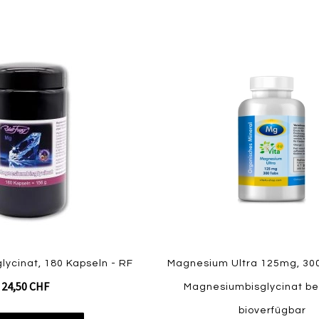
Zur
Zur
Vergleichsliste
Wunschliste
hinzufügen
hinzufügen
ycinat, 180 Kapseln - RF
Magnesium Ultra 125mg, 300
24,50 CHF
Magnesiumbisglycinat b
bioverfügbar