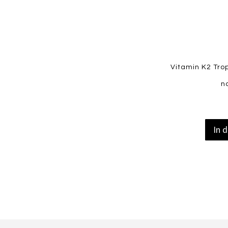
Quickview
Vitamin K2 Trop
n
In 