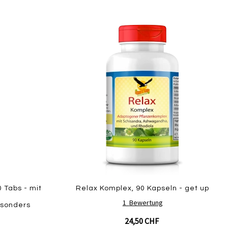
Zur
Zur
Zur
Vergleichsliste
Vergl
Wunschliste
hinzufügen
hinzu
hinzufügen
 Tabs - mit
Relax Komplex, 90 Kapseln - get up
1
Bewertung
esonders
24,50 CHF