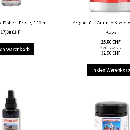
Quickview
 Robert Franz, 100 ml
L-Arginin & L-Citrullin Kompl
17,00 CHF
Kaps
Sonderangebot
26,00 CHF
Normalpreis
den Warenkorb
32,50 CHF
In den Warenkor
Zur
Zur
Vergleichsliste
Wunschliste
hinzufügen
hinzufügen