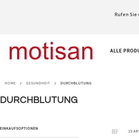
Rufen Sie 
DIREKT
ZUM
INHALT
ALLE PROD
HOME
GESUNDHEIT
DURCHBLUTUNG
DURCHBLUTUNG
EINKAUFSOPTIONEN
ANSICHT
Raster
Liste
15
AR
ALS