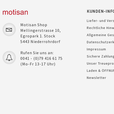
KUNDEN-INF
Liefer- und Ver
Motisan Shop
Rechtliche Hin
Mellingerstrasse 10,
Quickview
Allgemeine Ge
Egropark 1. Stock
5443 Niederrohrdorf
Datenschutzerk
Impressum
Rufen Sie uns an:
Sichere Zahlun
0041 - (0)79 416 61 75
Unser Treuepr
(Mo-Fr 13-17 Uhr)
Laden & ÖFFNU
Newsletter