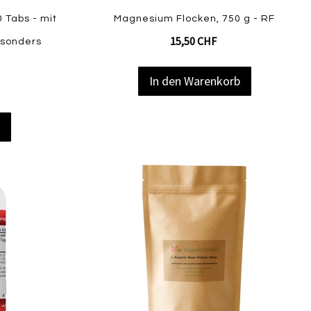
 Tabs - mit
Magnesium Flocken, 750 g - RF
15,50 CHF
esonders
In den Warenkorb
b
Zur
Zur
Zur
Vergleichsliste
Vergl
Wunschliste
hinzufügen
hinzu
hinzufügen
Quickview