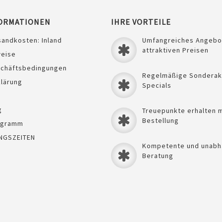
ORMATIONEN
IHRE VORTEILE
sandkosten: Inland
Umfangreiches Angebo
Quickview
attraktiven Preisen
weise
schäftsbedingungen
Regelmäßige Sonderak
lärung
Specials
g
Treuepunkte erhalten m
Bestellung
ogramm
NGSZEITEN
Kompetente und unabh
Beratung