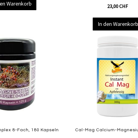
den Warenkorb
23,00 CHF
In den Warenkor
Zur
Zur
Vergleichsliste
Wunschliste
hinzufügen
hinzufügen
Quickview
lex 8-Fach, 180 Kapseln
Cal-Mag Calcium-Magnesiu