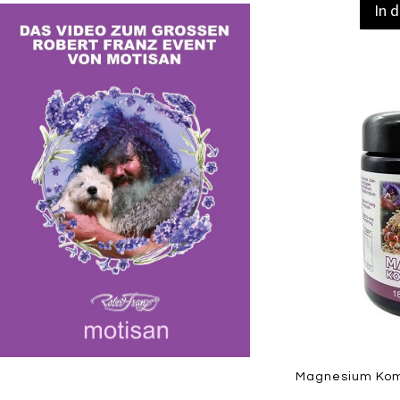
In 
Zur
Wunschliste
hinzufügen
Quickview
Magnesium Komp