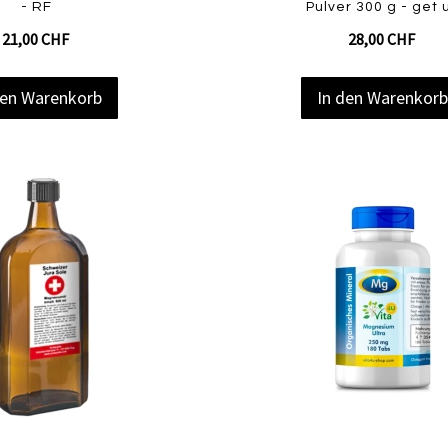
- RF
Pulver 300 g - get 
21,00 CHF
28,00 CHF
den Warenkorb
In den Warenkor
Zur
Zur
Vergleichsliste
Wunschliste
hinzufügen
hinzufügen
Quickview