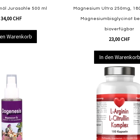
öl Jurasohle 500 ml
Magnesium Ultra 250mg, 180
34,00 CHF
Magnesiumbisglycinat b
bioverfügbar
den Warenkorb
23,00 CHF
In den Warenkor
Zur
Zur
Vergleichsliste
Wunschliste
hinzufügen
hinzufügen