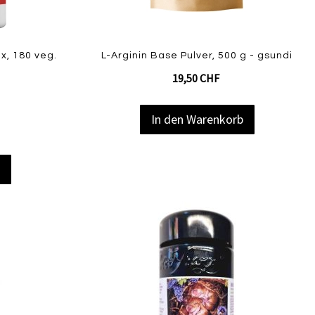
ex, 180 veg.
L-Arginin Base Pulver, 500 g - gsundi
19,50 CHF
In den Warenkorb
b
Zur
Zur
Zur
Vergleichsliste
Vergl
Wunschliste
hinzufügen
hinzu
hinzufügen