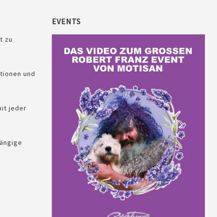
EVENTS
t zu
Quickview
tionen und
it jeder
ängige