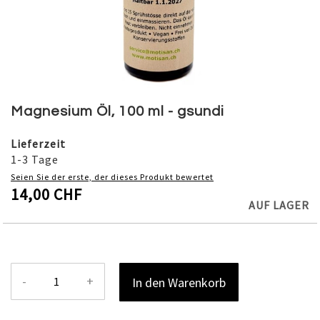
Skip
to
Magnesium Öl, 100 ml - gsundi
the
beginning
Lieferzeit
of
1-3 Tage
the
Seien Sie der erste, der dieses Produkt bewertet
images
14,00 CHF
gallery
AUF LAGER
-
+
In den Warenkorb