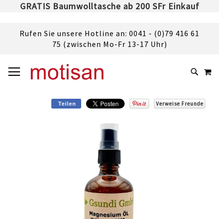
GRATIS Baumwolltasche ab 200 SFr Einkauf
Rufen Sie unsere Hotline an: 0041 - (0)79 416 61
75 (zwischen Mo-Fr 13-17 Uhr)
DIREKT
NAVIGATION UMSCHALTEN
M
ZUM
SUCHE
INHALT
Verweise Freunde
Teilen
Skip
to
the
end
of
the
images
gallery