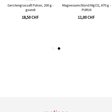
Gerstengrassaft Pulver, 200 g -
Magnesiumchlorid MgCl2, 670 g -
gsundi
PURUX
18,50 CHF
11,00 CHF