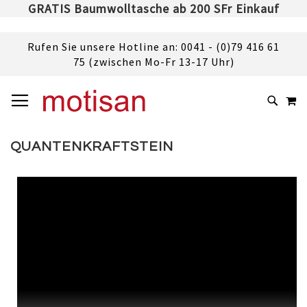
GRATIS Baumwolltasche ab 200 SFr Einkauf
Rufen Sie unsere Hotline an: 0041 - (0)79 416 61
75 (zwischen Mo-Fr 13-17 Uhr)
DIREKT
NAVIGATION UMSCHALTEN
M
ZUM
SUCHE
INHALT
QUANTENKRAFTSTEIN