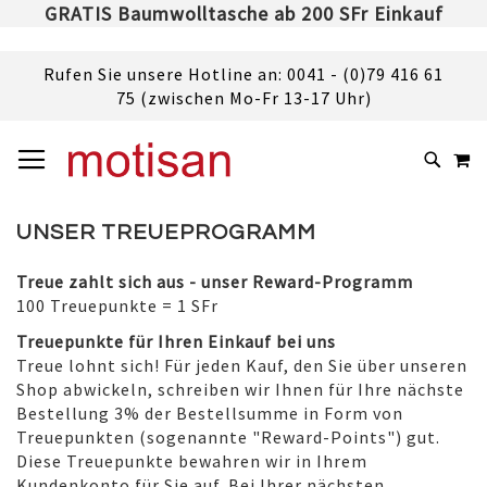
GRATIS Baumwolltasche ab 200 SFr Einkauf
Rufen Sie unsere Hotline an: 0041 - (0)79 416 61
75 (zwischen Mo-Fr 13-17 Uhr)
DIREKT
NAVIGATION UMSCHALTEN
M
ZUM
SUCHE
INHALT
UNSER TREUEPROGRAMM
Treue zahlt sich aus - unser Reward-Programm
100 Treuepunkte = 1 SFr
Treuepunkte für Ihren Einkauf bei uns
Treue lohnt sich! Für jeden Kauf, den Sie über unseren
Shop abwickeln, schreiben wir Ihnen für Ihre nächste
Bestellung 3% der Bestellsumme in Form von
Treuepunkten (sogenannte "Reward-Points") gut.
Diese Treuepunkte bewahren wir in Ihrem
Kundenkonto für Sie auf. Bei Ihrer nächsten