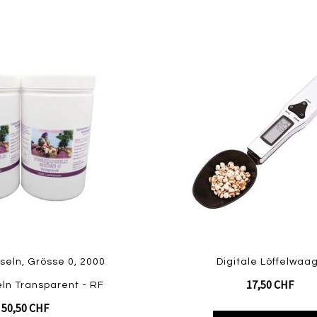
Zur
Zur
Vergleichsliste
Wunschliste
hinzufügen
hinzufügen
seln, Grösse 0, 2000
Digitale Löffelwaa
17,50 CHF
ln Transparent - RF
50,50 CHF