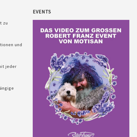
EVENTS
t zu
tionen und
it jeder
ängige