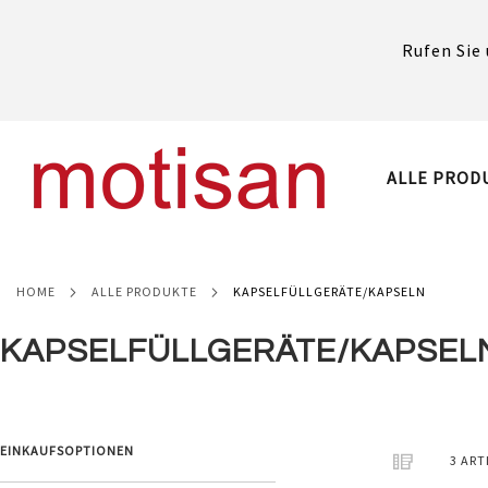
Rufen Sie 
DIREKT
ZUM
INHALT
ALLE PROD
HOME
ALLE PRODUKTE
KAPSELFÜLLGERÄTE/KAPSELN
KAPSELFÜLLGERÄTE/KAPSEL
EINKAUFSOPTIONEN
ANSICHT
Raster
Liste
3
ART
ALS