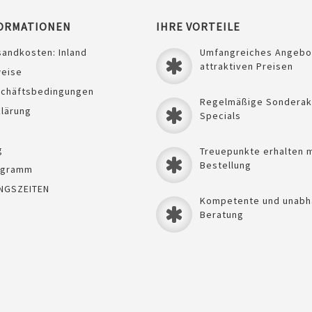
ORMATIONEN
IHRE VORTEILE
sandkosten: Inland
Umfangreiches Angebo
attraktiven Preisen
weise
schäftsbedingungen
Regelmäßige Sonderak
lärung
Specials
g
Treuepunkte erhalten m
Bestellung
ogramm
NGSZEITEN
Kompetente und unabh
Beratung