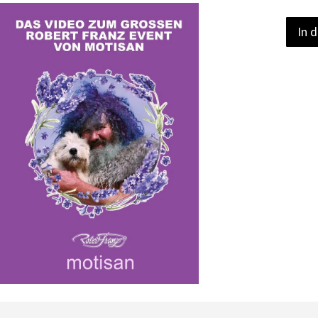
In 
Quickview