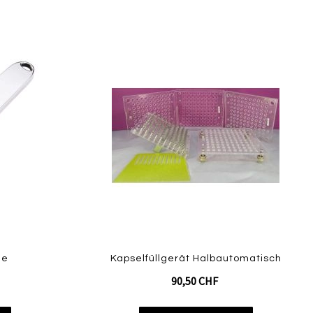
Zur
Zur
Zur
Vergleichsliste
Vergl
Wunschliste
hinzufügen
hinzu
hinzufügen
ge
Kapselfüllgerät Halbautomatisch
90,50 CHF