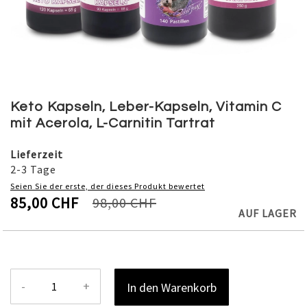
Skip
to
Keto Kapseln, Leber-Kapseln, Vitamin C
the
mit Acerola, L-Carnitin Tartrat
beginning
of
Lieferzeit
the
2-3 Tage
images
Seien Sie der erste, der dieses Produkt bewertet
gallery
85,00 CHF
98,00 CHF
AUF LAGER
-
+
In den Warenkorb