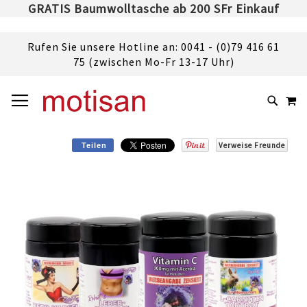
GRATIS Baumwolltasche ab 200 SFr Einkauf
Rufen Sie unsere Hotline an: 0041 - (0)79 416 61
75 (zwischen Mo-Fr 13-17 Uhr)
DIREKT
NAVIGATION UMSCHALTEN
M
ZUM
SUCHE
INHALT
Verweise Freunde
Teilen
Skip
to
the
end
of
the
images
gallery