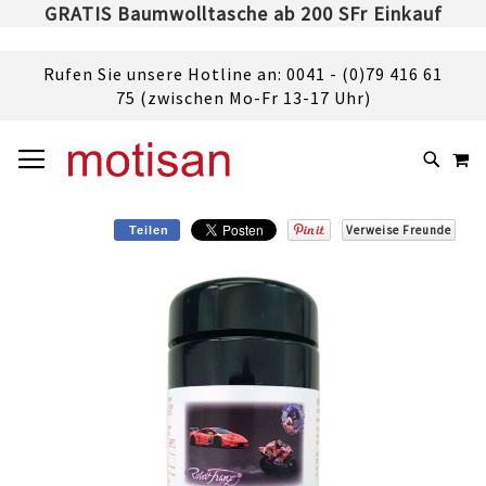
GRATIS Baumwolltasche ab 200 SFr Einkauf
Rufen Sie unsere Hotline an: 0041 - (0)79 416 61
75 (zwischen Mo-Fr 13-17 Uhr)
DIREKT
NAVIGATION UMSCHALTEN
M
ZUM
SUCHE
INHALT
Verweise Freunde
Teilen
Skip
to
the
end
of
the
images
gallery