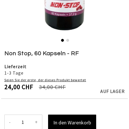
Skip
to
Non Stop, 60 Kapseln - RF
the
beginning
Lieferzeit
of
1-3 Tage
the
Seien Sie der erste, der dieses Produkt bewertet
images
24,00 CHF
34,00 CHF
gallery
AUF LAGER
-
+
In den Warenkorb