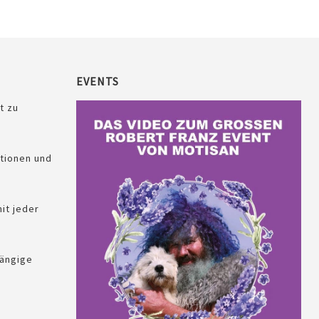
EVENTS
t zu
tionen und
it jeder
ängige