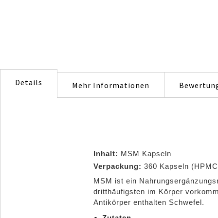
images
gallery
Details
Mehr Informationen
Bewertun
Inhalt:
MSM Kapseln
Verpackung:
360 Kapseln (HPMC,
MSM ist ein Nahrungsergänzungsmi
dritthäufigsten im Körper vorkom
Antikörper enthalten Schwefel.
Zutaten