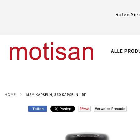
Rufen Sie 
DIREKT
ZUM
INHALT
ALLE PROD
HOME
MSM KAPSELN, 360 KAPSELN - RF
Verweise Freunde
Teilen
Skip
to
the