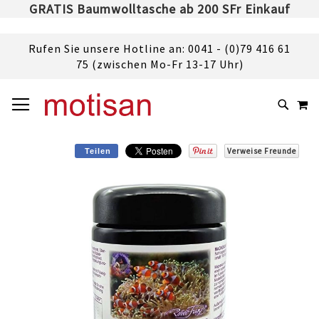
GRATIS Baumwolltasche ab 200 SFr Einkauf
Rufen Sie unsere Hotline an: 0041 - (0)79 416 61
75 (zwischen Mo-Fr 13-17 Uhr)
DIREKT
NAVIGATION UMSCHALTEN
M
ZUM
SUCHE
INHALT
Verweise Freunde
Teilen
Skip
to
the
end
of
the
images
gallery