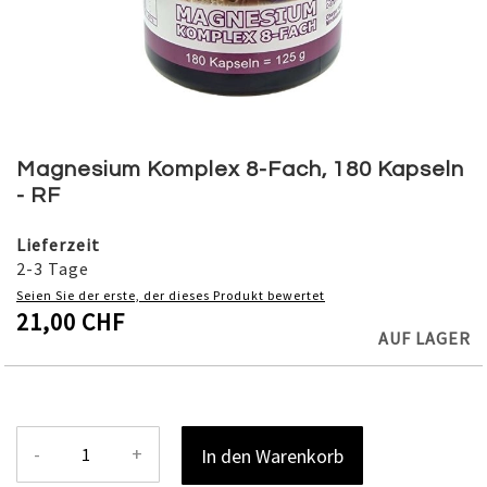
Skip
to
Magnesium Komplex 8-Fach, 180 Kapseln
the
- RF
beginning
of
Lieferzeit
the
2-3 Tage
images
Seien Sie der erste, der dieses Produkt bewertet
gallery
21,00 CHF
AUF LAGER
-
+
In den Warenkorb