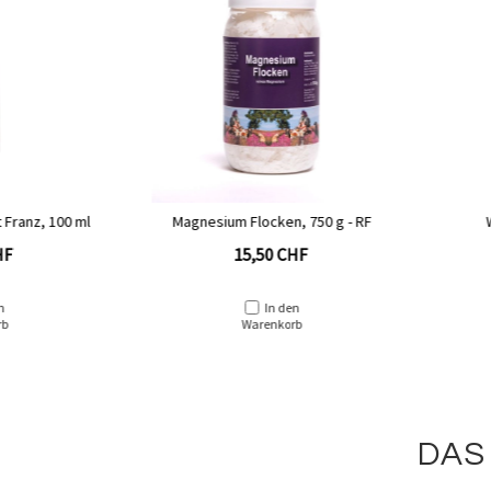
Magnesium Flocken, 750 g - RF
WARUM DENN EIGEN
MAGNESIUM - R
15,50 CHF
14,00 CHF
In den
Warenkorb
In den
Warenkorb
DAS