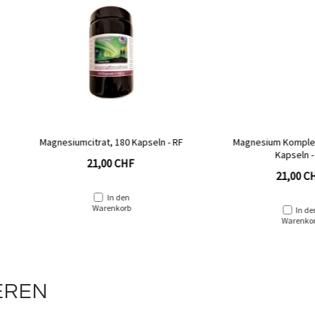
citrat, 180 Kapseln - RF
Magnesium Komplex 8-Fach, 180
Kapseln - RF
21,00 CHF
21,00 CHF
In den
Warenkorb
In den
Warenkorb
EREN