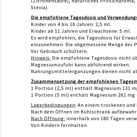
(Zitronensäure), natürliches Pfirsicharoma,
Stevia).
Die empfohlene Tagesdosis und Verwendungs
Kinder von 4 bis 10 Jahren: 2,5 ml.
Kinder ab 11 Jahren und Erwachsene: 5 ml.
Es wird empfohlen, die Tagesdosis für Erwach
einzunehmen. Die abgemessene Menge des Pr
Vor Gebrauch schütteln.
Hinweis:
Die empfohlene Tagesdosis nicht üb
Magnesiumzufuhr kann abführend wirken.
Nahrungsmittelergänzungen dienen nicht al
Zusammensetzung der empfohlenen Tages
1 Portion (2,5 ml) enthält Magnesium 131 
1 Portion (5 ml) enthält Magnesium 261 mg
Lagerbedingungen
: An einem trockenen und
Nach dem Öffnen im Kühlschrank aufbewahr
Nach Öffnung:
innerhalb von 180 Tagen ver
Von Kindern fernhalten.