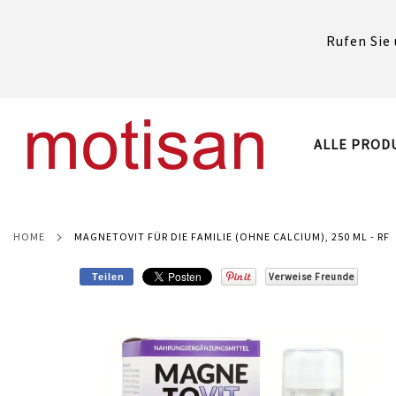
Rufen Sie 
DIREKT
ZUM
INHALT
ALLE PROD
HOME
MAGNETOVIT FÜR DIE FAMILIE (OHNE CALCIUM), 250 ML - RF
Verweise Freunde
Teilen
Skip
to
the
end
of