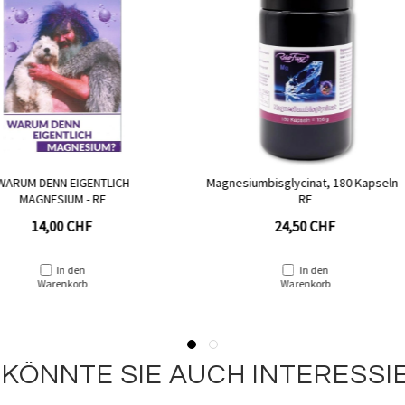
TLICH
Magnesiumbisglycinat, 180 Kapseln -
Magnesium
F
RF
24,50 CHF
In den
Warenkorb
 KÖNNTE SIE AUCH INTERESSI