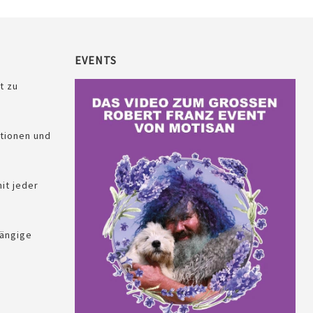
EVENTS
t zu
tionen und
it jeder
ängige