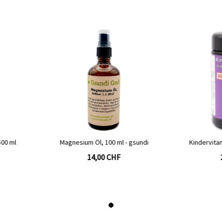
- gsundi
Kindervitamine, 150 Pastillen - RF
Bas
27,00 CHF