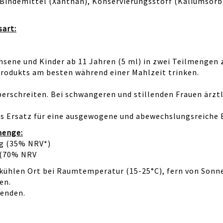
 Bindemittel (Xanthan), Konservierungsstoff (Kaliumsorb
art:
sene und Kinder ab 11 Jahren (5 ml) in zwei Teilmengen zu
odukts am besten während einer Mahlzeit trinken.
erschreiten. Bei schwangeren und stillenden Frauen ärztl
s Ersatz für eine ausgewogene und abewechslungsreiche 
menge:
mg (35% NRV*)
 (70% NRV
 kühlen Ort bei Raumtemperatur (15-25°C), fern von Sonn
en.
wenden.