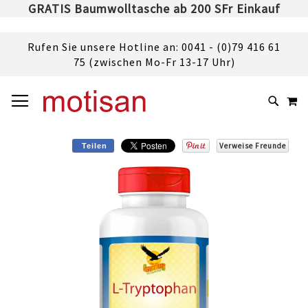
GRATIS Baumwolltasche ab 200 SFr Einkauf
Rufen Sie unsere Hotline an: 0041 - (0)79 416 61
75 (zwischen Mo-Fr 13-17 Uhr)
DIREKT
NAVIGATION UMSCHALTEN
M
ZUM
SUCHE
INHALT
Verweise Freunde
Teilen
Skip
to
the
end
of
the
images
gallery