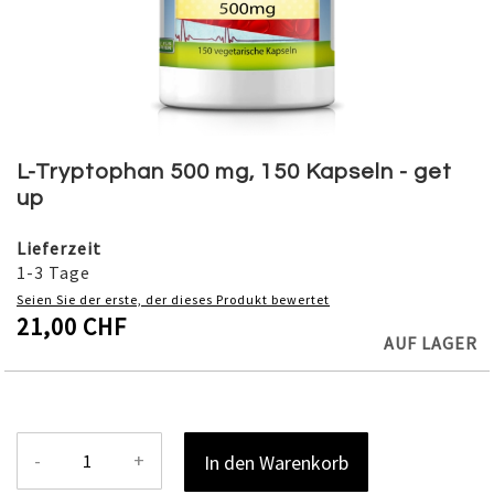
Skip
to
L-Tryptophan 500 mg, 150 Kapseln - get
the
up
beginning
of
Lieferzeit
the
1-3 Tage
images
Seien Sie der erste, der dieses Produkt bewertet
gallery
21,00 CHF
AUF LAGER
-
+
In den Warenkorb