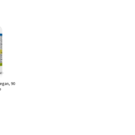
egan, 90
p