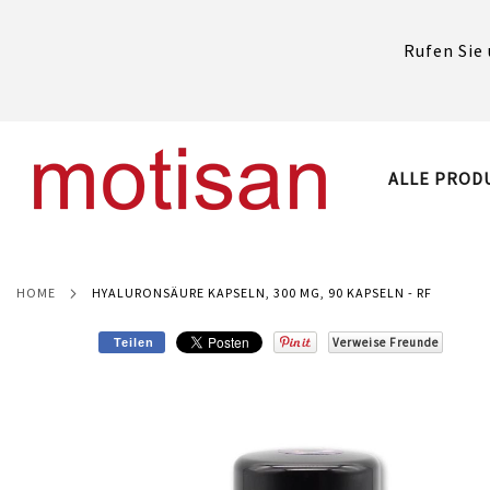
Rufen Sie 
DIREKT
ZUM
INHALT
ALLE PROD
HOME
HYALURONSÄURE KAPSELN, 300 MG, 90 KAPSELN - RF
Verweise Freunde
Teilen
Skip
to
the
end
of