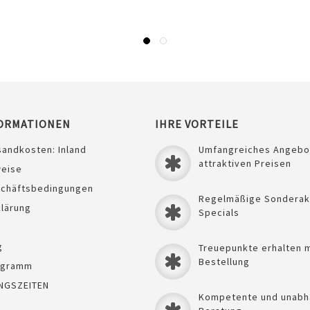
ORMATIONEN
IHRE VORTEILE
sandkosten: Inland
Umfangreiches Angebo
attraktiven Preisen
weise
schäftsbedingungen
Regelmäßige Sonderak
lärung
Specials
g
Treuepunkte erhalten m
Bestellung
ogramm
NGSZEITEN
Kompetente und unabh