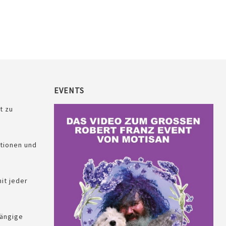
EVENTS
t zu
tionen und
it jeder
ängige