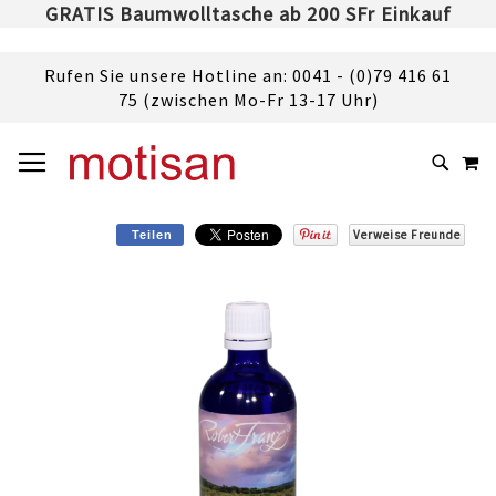
GRATIS Baumwolltasche ab 200 SFr Einkauf
Rufen Sie unsere Hotline an: 0041 - (0)79 416 61
75 (zwischen Mo-Fr 13-17 Uhr)
DIREKT
NAVIGATION UMSCHALTEN
M
ZUM
SUCHE
INHALT
Verweise Freunde
Teilen
Skip
to
the
end
of
the
images
gallery