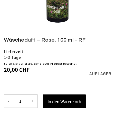
Skip
to
Wäscheduft – Rose, 100 ml - RF
the
beginning
Lieferzeit
of
1-3 Tage
the
Seien Sie der erste, der dieses Produkt bewertet
images
20,00 CHF
gallery
AUF LAGER
-
+
In den Warenkorb