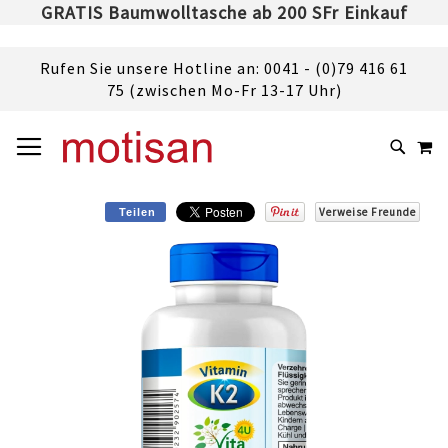
GRATIS Baumwolltasche ab 200 SFr Einkauf
Rufen Sie unsere Hotline an: 0041 - (0)79 416 61
75 (zwischen Mo-Fr 13-17 Uhr)
DIREKT
NAVIGATION UMSCHALTEN
M
ZUM
SUCHE
INHALT
Verweise Freunde
Teilen
Skip
to
the
end
of
the
images
gallery