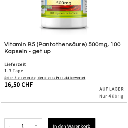
Skip
to
Vitamin B5 (Pantothensäure) 500mg, 100
the
Kapseln - get up
beginning
of
Lieferzeit
the
1-3 Tage
images
Seien Sie der erste, der dieses Produkt bewertet
gallery
16,50 CHF
AUF LAGER
Nur
4
übrig
-
+
In den Warenkorb