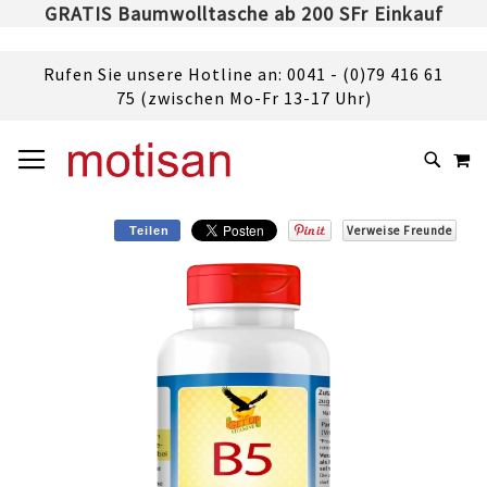
GRATIS Baumwolltasche ab 200 SFr Einkauf
Rufen Sie unsere Hotline an: 0041 - (0)79 416 61
75 (zwischen Mo-Fr 13-17 Uhr)
DIREKT
NAVIGATION UMSCHALTEN
M
ZUM
SUCHE
INHALT
Verweise Freunde
Teilen
Skip
to
the
end
of
the
images
gallery