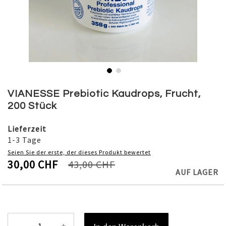
Skip
to
VIANESSE Prebiotic Kaudrops, Frucht,
the
200 Stück
beginning
of
Lieferzeit
the
1-3 Tage
images
Seien Sie der erste, der dieses Produkt bewertet
gallery
30,00 CHF
43,00 CHF
AUF LAGER
-
+