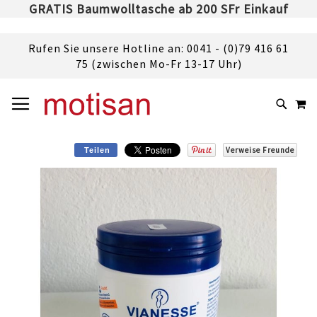
GRATIS Baumwolltasche ab 200 SFr Einkauf
Rufen Sie unsere Hotline an: 0041 - (0)79 416 61
75 (zwischen Mo-Fr 13-17 Uhr)
DIREKT
NAVIGATION UMSCHALTEN
M
ZUM
SUCHE
INHALT
Verweise Freunde
Teilen
Skip
to
the
end
of
the
images
gallery