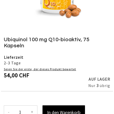
Skip
to
Ubiquinol 100 mg Q10-bioaktiv, 75
the
Kapseln
beginning
of
Lieferzeit
the
2-3 Tage
images
Seien Sie der erste, der dieses Produkt bewertet
gallery
54,00 CHF
AUF LAGER
Nur
3
übrig
-
+
In den Warenkorb