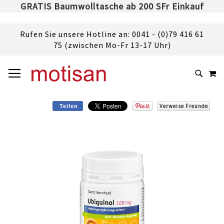
GRATIS Baumwolltasche ab 200 SFr Einkauf
Rufen Sie unsere Hotline an: 0041 - (0)79 416 61
75 (zwischen Mo-Fr 13-17 Uhr)
DIREKT
NAVIGATION UMSCHALTEN
M
ZUM
SUCHE
INHALT
Verweise Freunde
Teilen
Skip
to
the
end
of
the
images
gallery