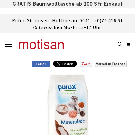
GRATIS Baumwolltasche ab 200 SFr Einkauf
Rufen Sie unsere Hotline an: 0041 - (0)79 416 61
75 (zwischen Mo-Fr 13-17 Uhr)
DIREKT
NAVIGATION UMSCHALTEN
M
ZUM
SUCHE
INHALT
Verweise Freunde
Teilen
Skip
to
the
end
of
the
images
gallery