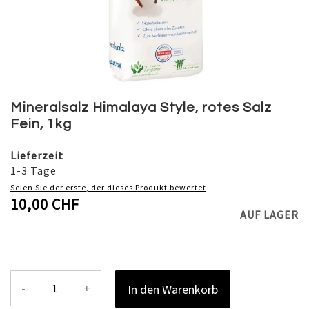
Skip
to
Mineralsalz Himalaya Style, rotes Salz
the
Fein, 1kg
beginning
of
Lieferzeit
the
1-3 Tage
images
Seien Sie der erste, der dieses Produkt bewertet
gallery
10,00 CHF
AUF LAGER
-
+
In den Warenkorb