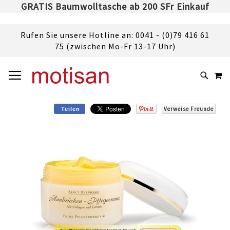
GRATIS Baumwolltasche ab 200 SFr Einkauf
Rufen Sie unsere Hotline an: 0041 - (0)79 416 61
75 (zwischen Mo-Fr 13-17 Uhr)
DIREKT
NAVIGATION UMSCHALTEN
M
ZUM
SUCHE
INHALT
Verweise Freunde
Teilen
Skip
to
the
end
of
the
images
gallery