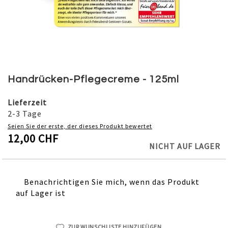
Skip
to
Handrücken-Pflegecreme - 125ml
the
beginning
Lieferzeit
of
2-3 Tage
the
Seien Sie der erste, der dieses Produkt bewertet
images
12,00 CHF
gallery
NICHT AUF LAGER
Benachrichtigen Sie mich, wenn das Produkt
auf Lager ist
ZUR WUNSCHLISTE HINZUFÜGEN