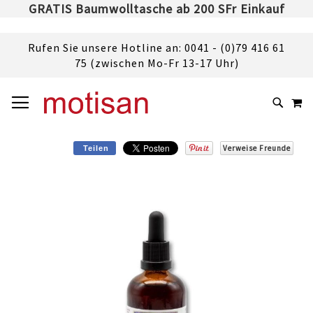
GRATIS Baumwolltasche ab 200 SFr Einkauf
Rufen Sie unsere Hotline an: 0041 - (0)79 416 61
75 (zwischen Mo-Fr 13-17 Uhr)
DIREKT
NAVIGATION UMSCHALTEN
M
ZUM
SUCHE
INHALT
Verweise Freunde
Teilen
Skip
to
the
end
of
the
images
gallery