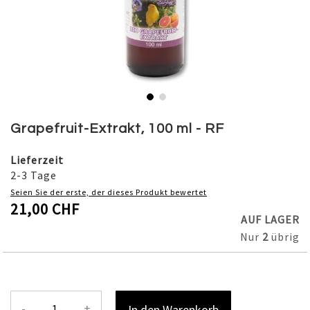
Skip
to
Grapefruit-Extrakt, 100 ml - RF
the
beginning
Lieferzeit
of
2-3 Tage
the
Seien Sie der erste, der dieses Produkt bewertet
images
21,00 CHF
gallery
AUF LAGER
Nur
2
übrig
-
+
In den Warenkorb