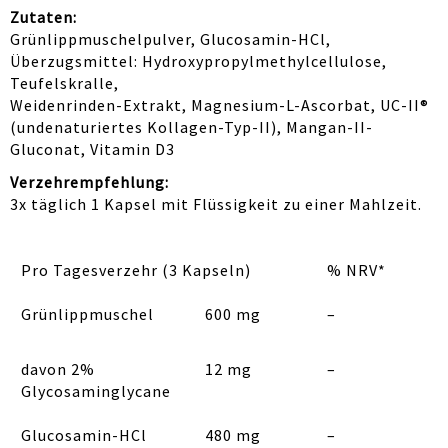
Zutaten:
Grünlippmuschelpulver, Glucosamin-HCl,
Überzugsmittel: Hydroxypropylmethylcellulose,
Teufelskralle,
Weidenrinden-Extrakt, Magnesium-L-Ascorbat, UC-II®
(undenaturiertes Kollagen-Typ-II), Mangan-II-
Gluconat, Vitamin D3
Verzehrempfehlung:
3x täglich 1 Kapsel mit Flüssigkeit zu einer Mahlzeit.
Pro Tagesverzehr (3 Kapseln)
% NRV*
Grünlippmuschel
600 mg
–
davon 2%
12 mg
–
Glycosaminglycane
Glucosamin-HCl
480 mg
–