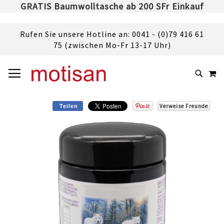
GRATIS Baumwolltasche ab 200 SFr Einkauf
Rufen Sie unsere Hotline an: 0041 - (0)79 416 61
75 (zwischen Mo-Fr 13-17 Uhr)
DIREKT
NAVIGATION UMSCHALTEN
M
ZUM
SUCHE
INHALT
Verweise Freunde
Teilen
Skip
to
the
end
of
the
images
gallery