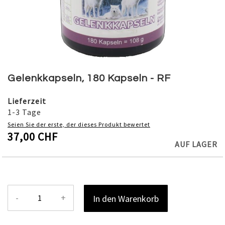
Skip
to
Gelenkkapseln, 180 Kapseln - RF
the
beginning
Lieferzeit
of
1-3 Tage
the
Seien Sie der erste, der dieses Produkt bewertet
images
37,00 CHF
gallery
AUF LAGER
-
+
In den Warenkorb