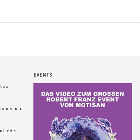
EVENTS
t zu
tionen und
it jeder