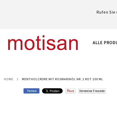
Rufen Sie 
DIREKT
ZUM
INHALT
ALLE PROD
HOME
MENTHOLCREME MIT ROSMARINÖL NR. 2 ROT 100 ML
Verweise Freunde
Teilen
Skip
to
the