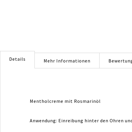
images
gallery
Details
Mehr Informationen
Bewertun
Mentholcreme mit Rosmarinöl
Anwendung: Einreibung hinter den Ohren un