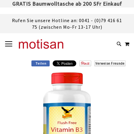
GRATIS Baumwolltasche ab 200 SFr Einkauf
Rufen Sie unsere Hotline an: 0041 - (0)79 416 61
75 (zwischen Mo-Fr 13-17 Uhr)
DIREKT
NAVIGATION UMSCHALTEN
M
ZUM
SUCHE
INHALT
Verweise Freunde
Teilen
Skip
to
the
end
of
the
images
gallery