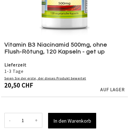
Skip
to
Vitamin B3 Niacinamid 500mg, ohne
the
Flush-Rötung, 120 Kapseln - get up
beginning
of
Lieferzeit
the
1-3 Tage
images
Seien Sie der erste, der dieses Produkt bewertet
gallery
20,50 CHF
AUF LAGER
-
+
In den Warenkorb