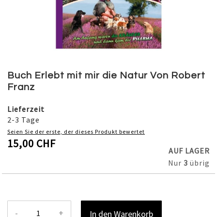
Skip
to
Buch Erlebt mit mir die Natur Von Robert
the
Franz
beginning
of
Lieferzeit
the
2-3 Tage
images
Seien Sie der erste, der dieses Produkt bewertet
gallery
15,00 CHF
AUF LAGER
Nur
3
übrig
-
+
In den Warenkorb