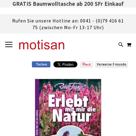
GRATIS Baumwolltasche ab 200 SFr Einkauf
Rufen Sie unsere Hotline an: 0041 - (0)79 416 61
75 (zwischen Mo-Fr 13-17 Uhr)
DIREKT
NAVIGATION UMSCHALTEN
M
ZUM
SUCHE
INHALT
Verweise Freunde
Teilen
Skip
to
the
end
of
the
images
gallery