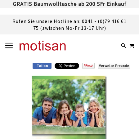
GRATIS Baumwolltasche ab 200 SFr Einkauf
Rufen Sie unsere Hotline an: 0041 - (0)79 416 61
75 (zwischen Mo-Fr 13-17 Uhr)
DIREKT
NAVIGATION UMSCHALTEN
M
ZUM
SUCHE
INHALT
Verweise Freunde
Teilen
Skip
to
the
end
of
the
images
gallery