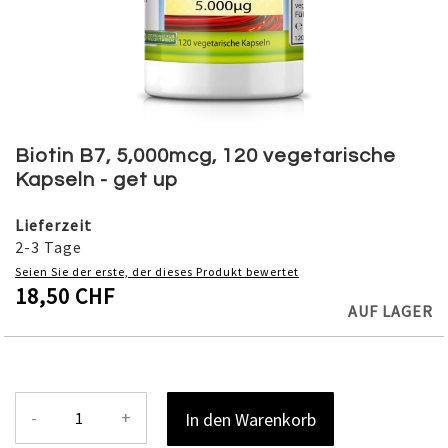
Skip
to
Biotin B7, 5,000mcg, 120 vegetarische
the
Kapseln - get up
beginning
of
Lieferzeit
the
2-3 Tage
images
Seien Sie der erste, der dieses Produkt bewertet
gallery
18,50 CHF
AUF LAGER
-
+
In den Warenkorb