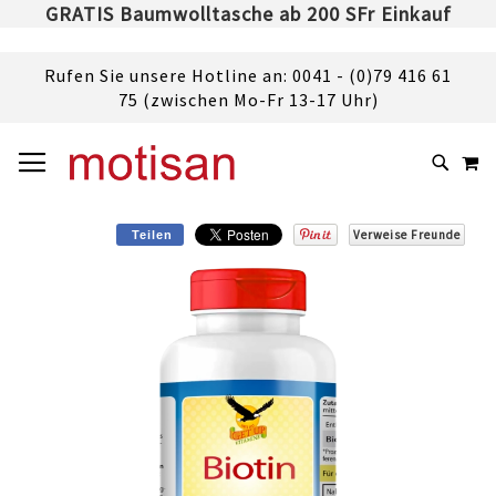
GRATIS Baumwolltasche ab 200 SFr Einkauf
Rufen Sie unsere Hotline an: 0041 - (0)79 416 61
75 (zwischen Mo-Fr 13-17 Uhr)
DIREKT
NAVIGATION UMSCHALTEN
M
ZUM
SUCHE
INHALT
Verweise Freunde
Teilen
Skip
to
the
end
of
the
images
gallery