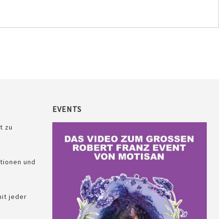
EVENTS
t zu
tionen und
it jeder