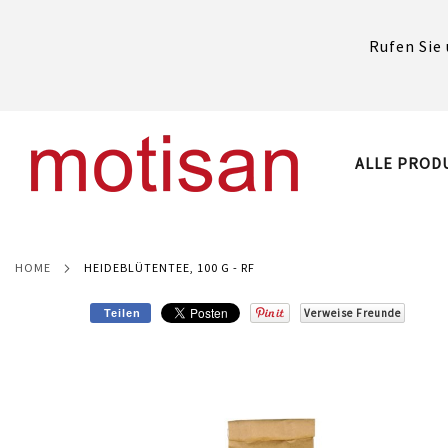
Rufen Sie 
DIREKT
ZUM
INHALT
ALLE PROD
HOME
HEIDEBLÜTENTEE, 100 G - RF
Verweise Freunde
Teilen
Skip
to
the
end
of